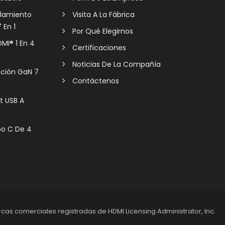
plamiento
Visita A La Fábrica
 En 1
Por Qué Elegirnos
MI® 1 En 4
Certificaciones
Noticias De La Compañía
ación GaN 7
Contáctenos
t USB A
po C De 4
rcas comerciales registradas de HDMI Licensing Administrator, Inc.