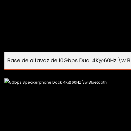
Base de altavoz de 10Gbps Dual 4K@60Hz \w B