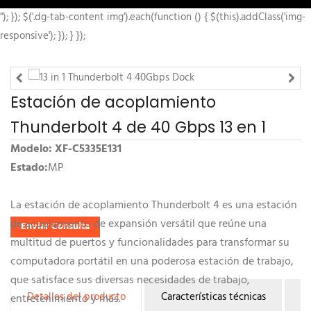
"); }); $('.dg-tab-content img').each(function () { $(this).addClass('img-
responsive'); }); } });
Estación de acoplamiento
Thunderbolt 4 de 40 Gbps 13 en 1
Modelo: XF-C5335E131
Estado:
MP
La estación de acoplamiento Thunderbolt 4 es una estación
de acoplamiento de expansión versátil que reúne una
Enviar Consulta
multitud de puertos y funcionalidades para transformar su
computadora portátil en una poderosa estación de trabajo,
que satisface sus diversas necesidades de trabajo,
Detalles del producto
Características técnicas
Pr
entretenimiento y más.