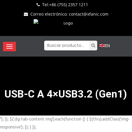
Tel:
+86 (755) 2357 1211
Correo electrónico
:
contact@xfanic.com
EN
USB-C A 4×USB3.2 (Gen1)
"); }); $('.dg-tab-content img').each(function () { $(this).addClass('img-
responsive'); }); } });